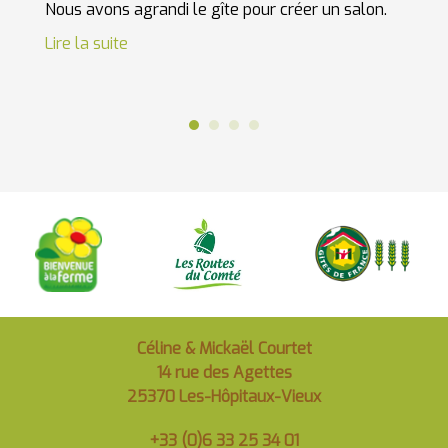
Nous avons agrandi le gîte pour créer un salon.
d'é
Lire la suite
Lir
Céline & Mickaël Courtet
14 rue des Agettes
25370 Les-Hôpitaux-Vieux
+33 (0)6 33 25 34 01