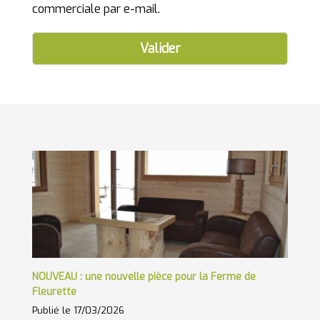
commerciale par e-mail.
Valider
ble
NOUVEAU : une nouvelle pièce pour la Ferme de
Les
Fleurette
Pub
Publié le 17/03/2026
Le 