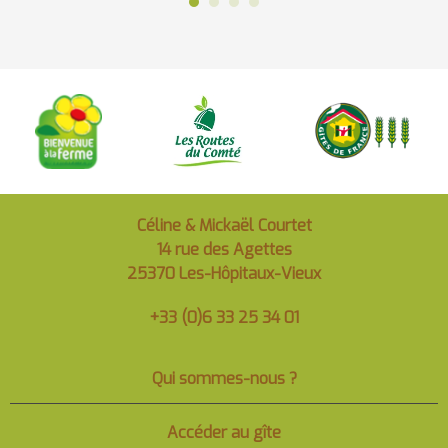
Céline & Mickaël Courtet
14 rue des Agettes
25370 Les-Hôpitaux-Vieux
+33 (0)6 33 25 34 01
Qui sommes-nous ?
Accéder au gîte