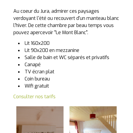
TARIFS
Au coeur du Jura, admirer ces paysages
verdoyant l'été ou recouvert d'un manteau blanc
LA FERME
l'hiver. De cette chambre par beau temps vous
pouvez apercevoir "Le Mont Blanc".
CONTACT
Lit 160x200
Lit 90x200 en mezzanine
Salle de bain et WC séparés et privatifs
Canapé
TV écran plat
Coin bureau
Wifi gratuit
Consulter nos tarifs