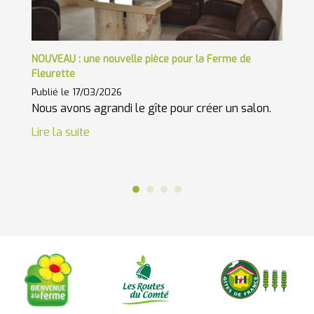
ble
NOUVEAU : une nouvelle pièce pour la Ferme de
Les
Fleurette
Pub
Publié le 17/03/2026
Le 
Nous avons agrandi le gîte pour créer un salon.
d'é
Lire la suite
Lir