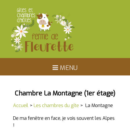
MENU
ACCUEIL
LE GÎTE
LES CHAMBRES DU GÎTE
Chambre La Montagne (1er étage)
MÉTABIEF MONT D'OR
Accueil
>
Les chambres du gîte
> La Montagne
LE JURA ET LE DOUBS
De ma fenêtre en face, je vois souvent les Alpes
!
DISPONIBILITÉS